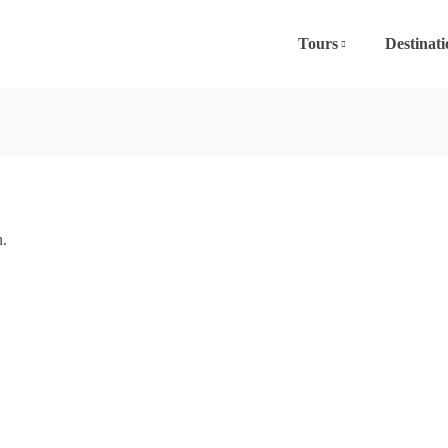
Tours
Destinati
n.